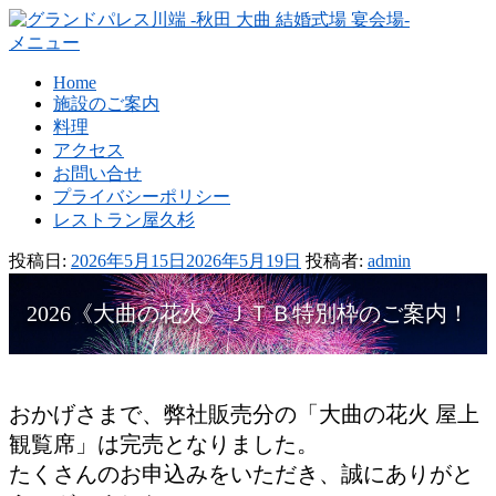
コ
ン
メニュー
テ
Home
ン
施設のご案内
ツ
料理
へ
アクセス
ス
お問い合せ
キ
プライバシーポリシー
ッ
レストラン屋久杉
プ
投稿日:
2026年5月15日
2026年5月19日
投稿者:
admin
2026《大曲の花火》ＪＴＢ特別枠のご案内！
おかげさまで、弊社販売分の「大曲の花火 屋上
観覧席」は完売となりました。
たくさんのお申込みをいただき、誠にありがと